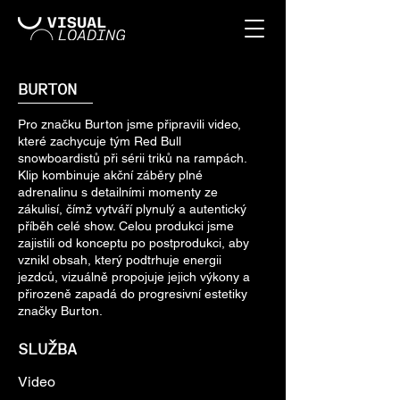
BURTON
Pro značku Burton jsme připravili video,
které zachycuje tým Red Bull
snowboardistů při sérii triků na rampách.
Klip kombinuje akční záběry plné
adrenalinu s detailními momenty ze
zákulisí, čímž vytváří plynulý a autentický
příběh celé show. Celou produkci jsme
zajistili od konceptu po postprodukci, aby
vznikl obsah, který podtrhuje energii
jezdců, vizuálně propojuje jejich výkony a
přirozeně zapadá do progresivní estetiky
značky Burton.
SLUŽBA
Video