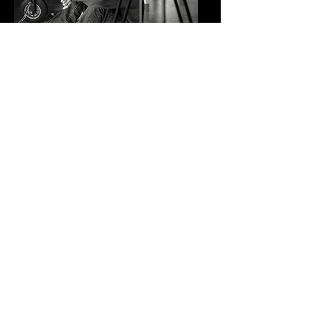
Albert Janda
Video director
Specializuje se na režii, tvorbu scénářů a
komplexní vizuální storytelling, přičemž
jeho práce spojuje kreativitu s technickou
precizností a přináší projekty, které
zaujmou a inspirují diváky.